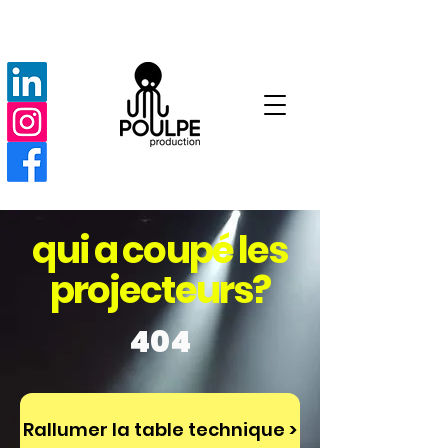
qui a coupé les
projecteurs?
404
Rallumer la table technique >