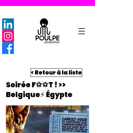
< Retour à la liste
Soirée F⚽️⚽️T ! >>
Belgique⚡️ Égypte